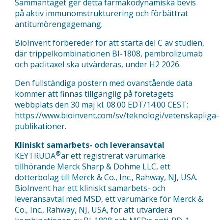
Sammantaget ger detta farmakodynamiska bevis
på aktiv immunomstrukturering och förbättrat
antitumörengagemang.
BioInvent förbereder för att starta del C av studien,
där trippelkombinationen BI-1808, pembrolizumab
och paclitaxel ska utvärderas, under H2 2026.
Den fullständiga postern med ovanstående data
kommer att finnas tillgänglig på företagets
webbplats den 30 maj kl. 08.00 EDT/14.00 CEST:
https://www.bioinvent.com/sv/teknologi/vetenskapliga-
publikationer
.
Kliniskt samarbets- och leveransavtal
®
KEYTRUDA
är ett registrerat varumärke
tillhörande Merck Sharp & Dohme LLC, ett
dotterbolag till Merck & Co., Inc., Rahway, NJ, USA.
BioInvent har ett kliniskt samarbets- och
leveransavtal med MSD, ett varumärke för Merck &
Co., Inc., Rahway, NJ, USA, för att utvärdera