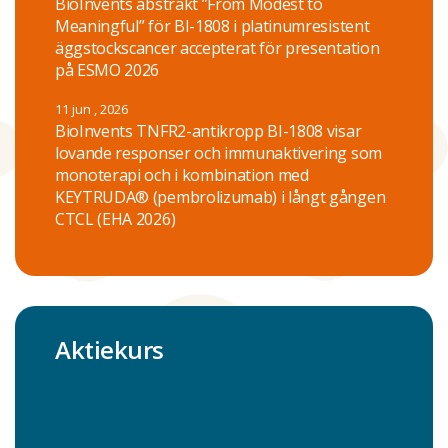
BioInvents abstrakt ”From Modest to
Meaningful” för BI-1808 i platinumresistent
äggstockscancer accepterat för presentation
på ESMO 2026
11 jun , 2026
BioInvents TNFR2-antikropp BI-1808 visar
lovande responser och immunaktivering som
monoterapi och i kombination med
KEYTRUDA® (pembrolizumab) i långt gången
CTCL (EHA 2026)
Aktiekurs