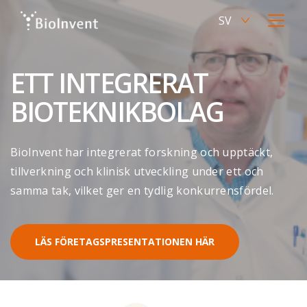
Skip
SV
to
Current
Open
main
language
menu
EN
content
Switch
Swedish,
to
ETT INTEGRERAT
click
English
to
BIOTEKNIKBOLAG
switch
language
BioInvent har integrerat forskning och upptäckt,
tillverkning och klinisk utveckling under ett och
samma tak, vilket ger en tydlig konkurrensfördel.
LÄS FÖRETAGSPRESENTATIONEN HÄR