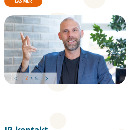
LÄS MER
2
/
5
Left
Right
IR-kontakt