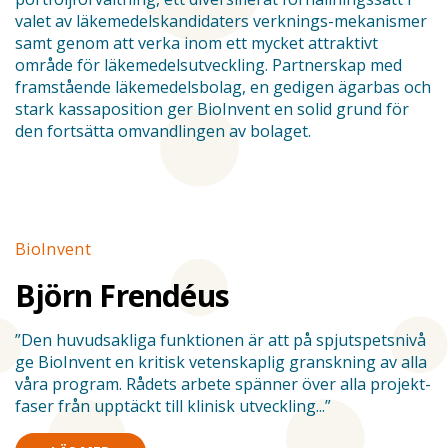
valet av läkemedelskandidaters verknings-mekanismer
samt genom att verka inom ett mycket attraktivt
område för läkemedelsutveckling. Partnerskap med
framstående läkemedelsbolag, en gedigen ägarbas och
stark kassaposition ger BioInvent en solid grund för
den fortsätta omvandlingen av bolaget.
BioInvent
Stories
B
Björn Frendéus
”Den huvudsakliga funktionen är att på spjutspetsnivå
”
ve
ge BioInvent en kritisk vetenskaplig granskning av alla
l
våra program. Rådets arbete spänner över alla projekt­
Bi
faser från upptäckt till klinisk utveckling...”
s