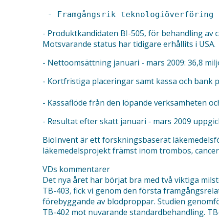
- Produktkandidaten BI-505, för behandling av c
Motsvarande status har tidigare erhållits i USA.
- Nettoomsättning januari - mars 2009: 36,8 milj
- Kortfristiga placeringar samt kassa och bank p
- Kassaflöde från den löpande verksamheten och 
- Resultat efter skatt januari - mars 2009 uppgick 
BioInvent är ett forskningsbaserat läkemedelsf
läkemedelsprojekt främst inom trombos, cancer
VDs kommentarer
Det nya året har börjat bra med två viktiga mi
TB-403, fick vi genom den första framgångsrelat
förebyggande av blodproppar. Studien genomförs
TB-402 mot nuvarande standardbehandling. TB-4