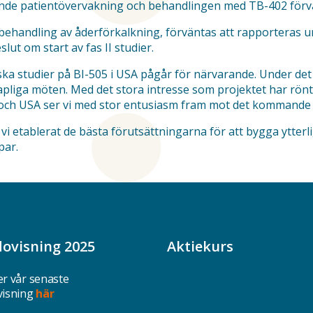
ande patientövervakning och behandlingen med TB-402 förv
behandling av åderförkalkning, förväntas att rapporteras un
ut om start av fas II studier.
ka studier på BI-505 i USA pågår för närvarande. Under det 
apliga möten. Med det stora intresse som projektet har rönt
a och USA ser vi med stor entusiasm fram mot det kommande
 etablerat de bästa förutsättningarna för att bygga ytterlig
par.
dovisning 2025
Aktiekurs
r vår senaste
visning
här