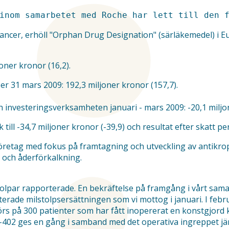
ancer, erhöll "Orphan Drug Designation" (särläkemedel) i E
oner kronor (16,2).
er 31 mars 2009: 192,3 miljoner kronor (157,7).
investeringsverksamheten januari - mars 2009: -20,1 miljon
till -34,7 miljoner kronor (-39,9) och resultat efter skatt per
öretag med fokus på framtagning och utveckling av antikrop
 och åderförkalkning.
lstolpar rapporterade. En bekräftelse på framgång i vårt s
erade milstolpsersättningen som vi mottog i januari. I febr
 på 300 patienter som har fått inopererat en konstgjord k
02 ges en gång i samband med det operativa ingreppet jäm