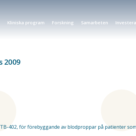
Kliniska program
Forskning
Samarbeten
Invester
rs 2009
n TB-402, för förebyggande av blodproppar på patienter som