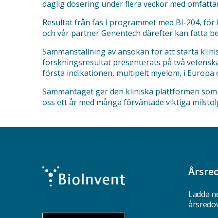
daglig dosering under flera veckor med omfatt
Resultat från fas I programmet med BI-204, för 
och vår partner Genentech därefter kan fatta besl
Sammanställning av ansökan för att starta klinis
forskningsresultat presenterats på två vetensk
första indikationen, multipelt myelom, i Europ
Sammantaget ger den kliniska plattformen som vi
oss ett år med många förväntade viktiga milstol
Årsre
Ladda ne
årsredo