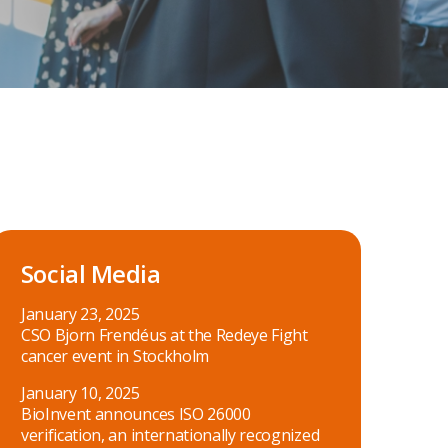
Social Media
January 23, 2025
CSO Bjorn Frendéus at the Redeye Fight
cancer event in Stockholm
January 10, 2025
BioInvent announces ISO 26000
verification, an internationally recognized