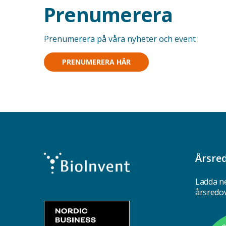
Prenumerera
Prenumerera på våra nyheter och event
PRENUMERERA HÄR
Årsre
Ladda ne
årsredo