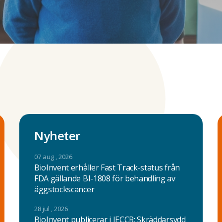
Nyheter
07 aug , 2026
BioInvent erhåller Fast Track-status från
FDA gällande BI-1808 för behandling av
äggstockscancer
28 jul , 2026
BioInvent publicerar i JECCR: Skräddarsydd