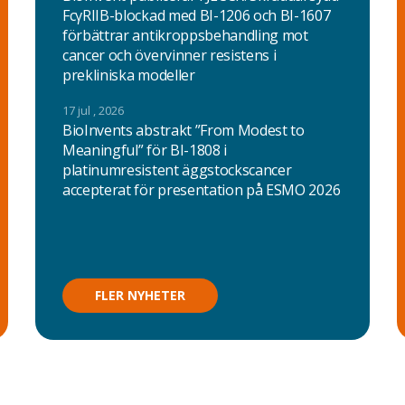
FcγRIIB-blockad med BI-1206 och BI-1607
förbättrar antikroppsbehandling mot
cancer och övervinner resistens i
prekliniska modeller
17 jul , 2026
BioInvents abstrakt ”From Modest to
Meaningful” för BI-1808 i
platinumresistent äggstockscancer
accepterat för presentation på ESMO 2026
FLER NYHETER