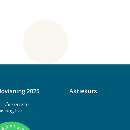
dovisning 2025
Aktiekurs
r vår senaste
visning
här