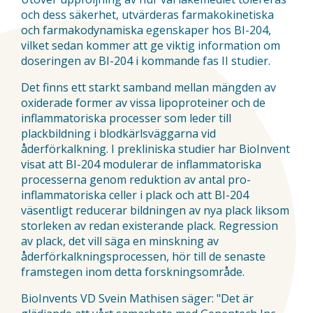
och dess säkerhet, utvärderas farmakokinetiska
och farmakodynamiska egenskaper hos BI-204,
vilket sedan kommer att ge viktig information om
doseringen av BI-204 i kommande fas II studier.
Det finns ett starkt samband mellan mängden av
oxiderade former av vissa lipoproteiner och de
inflammatoriska processer som leder till
plackbildning i blodkärlsväggarna vid
åderförkalkning. I prekliniska studier har BioInvent
visat att BI-204 modulerar de inflammatoriska
processerna genom reduktion av antal pro-
inflammatoriska celler i plack och att BI-204
väsentligt reducerar bildningen av nya plack liksom
storleken av redan existerande plack. Regression
av plack, det vill säga en minskning av
åderförkalkningsprocessen, hör till de senaste
framstegen inom detta forskningsområde.
BioInvents VD Svein Mathisen säger: "Det är