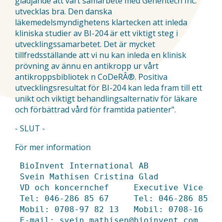
glädjande att vårt samarbete med Genentech Inc.
utvecklas bra. Den danska
läkemedelsmyndighetens klartecken att inleda
kliniska studier av BI-204 är ett viktigt steg i
utvecklingssamarbetet. Det är mycket
tillfredsställande att vi nu kan inleda en klinisk
prövning av ännu en antikropp ur vårt
antikroppsbibliotek n CoDeRÂ®. Positiva
utvecklingsresultat för BI-204 kan leda fram till ett
unikt och viktigt behandlingsalternativ för läkare
och förbättrad vård för framtida patienter".
- SLUT -
För mer information
 BioInvent International AB

 Svein Mathisen	Cristina Glad

 VD och koncernchef	Executive Vice President

 Tel: 046-2
86 85
 67	Tel: 046-2
86 85
 51
 Mobil: 0708-
97 82
 13	Mobil: 0708-
16 85
 
 E-mail: 
svein.mathisen@bioinvent.com
	E