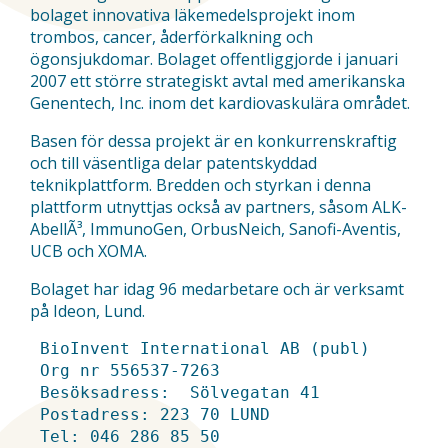
bolaget innovativa läkemedelsprojekt inom
trombos, cancer, åderförkalkning och
ögonsjukdomar. Bolaget offentliggjorde i januari
2007 ett större strategiskt avtal med amerikanska
Genentech, Inc. inom det kardiovaskulära området.
Basen för dessa projekt är en konkurrenskraftig
och till väsentliga delar patentskyddad
teknikplattform. Bredden och styrkan i denna
plattform utnyttjas också av partners, såsom ALK-
AbellÃ³, ImmunoGen, OrbusNeich, Sanofi-Aventis,
UCB och XOMA.
Bolaget har idag 96 medarbetare och är verksamt
på Ideon, Lund.
 BioInvent International AB (publ)	

 Org nr 556537-7263		

 Besöksadress:  Sölvegatan 41

 Postadress: 2
23 70
 LUND		

 Tel: 0
46 286 85
 50		
