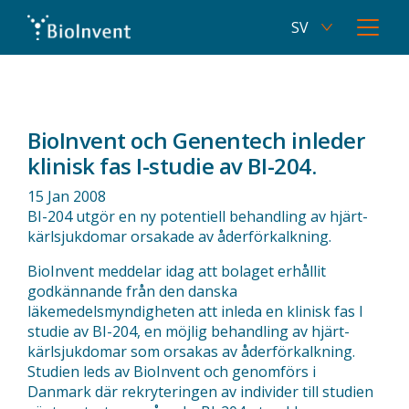
SV
Current
Open
language
menu
EN
Skip
Switch
Swedish,
to
to
click
main
English
to
content
BioInvent och Genentech inleder
switch
language
klinisk fas I-studie av BI-204.
15 Jan 2008
BI-204 utgör en ny potentiell behandling av hjärt-
kärlsjukdomar orsakade av åderförkalkning.
BioInvent meddelar idag att bolaget erhållit
godkännande från den danska
läkemedelsmyndigheten att inleda en klinisk fas I
studie av BI-204, en möjlig behandling av hjärt-
kärlsjukdomar som orsakas av åderförkalkning.
Studien leds av BioInvent och genomförs i
Danmark där rekryteringen av individer till studien