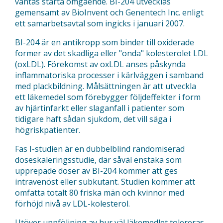
väntas starta omgående. BI-204 utvecklas
gemensamt av BioInvent och Genentech Inc. enligt
ett samarbetsavtal som ingicks i januari 2007.
BI-204 är en antikropp som binder till oxiderade
former av det skadliga eller "onda" kolesterolet LDL
(oxLDL). Förekomst av oxLDL anses påskynda
inflammatoriska processer i kärlväggen i samband
med plackbildning. Målsättningen är att utveckla
ett läkemedel som förebygger följdeffekter i form
av hjärtinfarkt eller slaganfall i patienter som
tidigare haft sådan sjukdom, det vill säga i
högriskpatienter.
Fas I-studien är en dubbelblind randomiserad
doseskaleringsstudie, där såväl enstaka som
upprepade doser av BI-204 kommer att ges
intravenöst eller subkutant. Studien kommer att
omfatta totalt 80 friska män och kvinnor med
förhöjd nivå av LDL-kolesterol.
Utöver uppföljning av hur väl läkemedlet tolereras